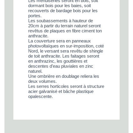
Les menuiseries seront en bois, soit
dormant bois pour les baies, soit
recouverts de
bardage bois pour les
portes.
Les soubassements à hauteur de
20cm à partir du terrain naturel seront
revêtus de plaques
en fibre ciment ton
anthracite.
La couverture sera en panneaux
photovoltaïques en sur-imposition, coté
Nord, le versant
sera revêtu de shingle
de toit anthracite. Les faitages seront
en anthrazinc, les gouttières et
descentes d’eau pluviales en zinc
naturel.
Une ombrière en doublage reliera les
deux volumes.
Les serres horticoles seront à structure
acier galvanisé et bâche plastique
opalescente.